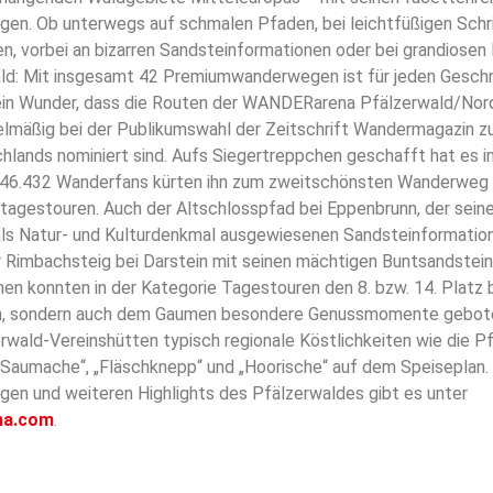
en. Ob unterwegs auf schmalen Pfaden, bei leichtfüßigen Schr
, vorbei an bizarren Sandsteinformationen oder bei grandiosen
ald: Mit insgesamt 42 Premiumwanderwegen ist für jeden Gesc
ein Wunder, dass die Routen der WANDERarena Pfälzerwald/Nor
egelmäßig bei der Publikumswahl der Zeitschrift Wandermagazin 
ands nominiert sind. Aufs Siegertreppchen geschafft hat es i
46.432 Wanderfans kürten ihn zum zweitschönsten Wanderweg 
tagestouren. Auch der Altschlosspfad bei Eppenbrunn, der sei
ls Natur- und Kulturdenkmal ausgewiesenen Sandsteinformation
r Rimbachsteig bei Darstein mit seinen mächtigen Buntsandstei
en konnten in der Kategorie Tagestouren den 8. bzw. 14. Platz 
en, sondern auch dem Gaumen besondere Genussmomente gebot
erwald-Vereinshütten typisch regionale Köstlichkeiten wie die Pf
Saumache“, „Fläschknepp“ und „Hoorische“ auf dem Speiseplan. 
en und weiteren Highlights des Pfälzerwaldes gibt es unter
na.com
.