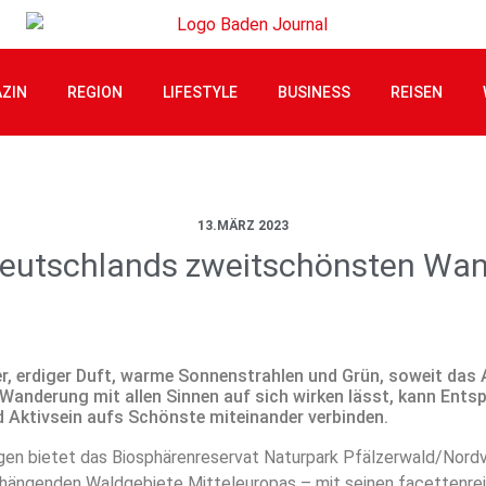
ZIN
REGION
LIFESTYLE
BUSINESS
REISEN
13.MÄRZ 2023
Deutschlands zweitschönsten Wa
r, erdiger Duft, warme Sonnenstrahlen und Grün, soweit das 
r Wanderung mit allen Sinnen auf sich wirken lässt, kann Ent
d Aktivsein aufs Schönste miteinander verbinden.
en bietet das Biosphärenreservat Naturpark Pfälzerwald/Nord
ängenden Waldgebiete Mitteleuropas – mit seinen facettenre