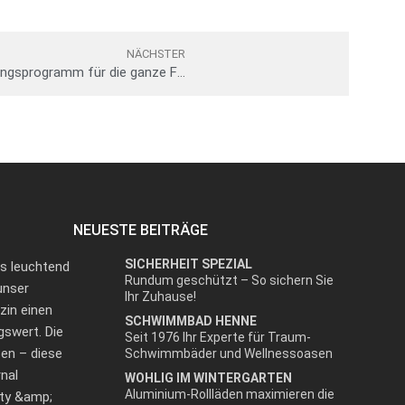
NÄCHSTER
Weiden bietet ein buntes Veranstaltungsprogramm für die ganze Familie
NEUESTE BEITRÄGE
SICHERHEIT SPEZIAL
as leuchtend
Rundum geschützt – So sichern Sie
unser
Ihr Zuhause!
zin einen
SCHWIMMBAD HENNE
gswert. Die
Seit 1976 Ihr Experte für Traum-
en – diese
Schwimmbäder und Wellnessoasen
nal
WOHLIG IM WINTERGARTEN
Aluminium-Rollläden maximieren die
uty &amp;