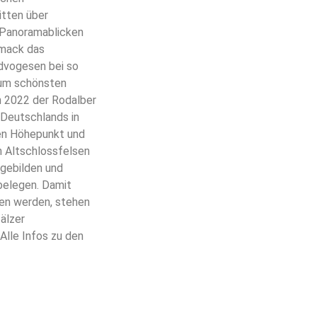
itten über
 Panoramablicken
hmack das
dvogesen bei so
zum schönsten
n 2022 der Rodalber
Deutschlands in
nen Höhepunkt und
 Altschlossfelsen
ngebilden und
belegen. Damit
en werden, stehen
älzer
Alle Infos zu den