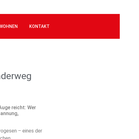
WOHNEN
KONTAKT
nderweg
Auge reicht: Wer
spannung,
vogesen – eines der
ichen