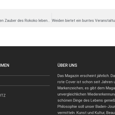
Das mittelfränkische Ansbach lässt den Zauber des Rokoko lebendig werden
HMEN
ÜBER UNS
Das Magazin erscheint jährlich. D
rote Cover ist schon seit Jahren 
Markenzeichen; es gibt dem Maga
unvergleichlichen Wiedererkennun
UTZ
schönen Dinge des Lebens genieß
Philosophie soll unser Baden-Jour
vermitteln. Kunst und Kultur, Bea