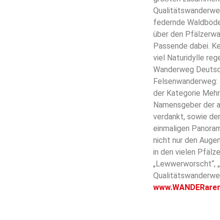
Qualitätswanderweg
federnde Waldböden
über den Pfälzerw
Passende dabei. K
viel Naturidylle r
Wanderweg Deutschl
Felsenwanderweg: 
der Kategorie Mehr
Namensgeber der a
verdankt, sowie de
einmaligen Panoram
nicht nur den Aug
in den vielen Pfälz
„Lewwerworscht“, „
Qualitätswanderweg
www.WANDERare