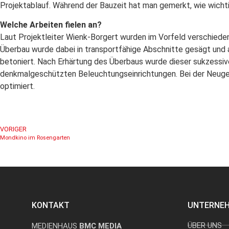
Projektablauf. Während der Bauzeit hat man gemerkt, wie wichtig d
Welche Arbeiten fielen an?
Laut Projektleiter Wienk-Borgert wurden im Vorfeld verschiede
Überbau wurde dabei in transportfähige Abschnitte gesägt und
betoniert. Nach Erhärtung des Überbaus wurde dieser sukzessive
denkmalgeschützten Beleuchtungseinrichtungen. Bei der Neuge
optimiert.
VORIGER
Mondkino im Rosengarten
KONTAKT
UNTERNE
ÜBER UNS
MEDIENHAUS
BMC MEDIA