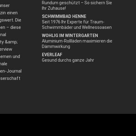
Rundum geschützt – So sichern Sie
unser
Ihr Zuhause!
zin einen
SCHWIMMBAD HENNE
gswert. Die
Seit 1976 Ihr Experte für Traum-
en – diese
Schwimmbäder und Wellnessoasen
nal
WOHLIG IM WINTERGARTEN
Aluminium-Rollläden maximieren die
uty &amp;
Dämmwirkung
terview
EVERLEAF
hemen und
Gesund durchs ganze Jahr
nale
en-Journal
Leserschaft