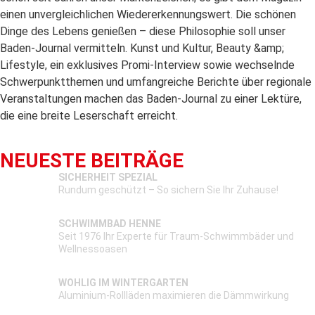
einen unvergleichlichen Wiedererkennungswert. Die schönen
Dinge des Lebens genießen – diese Philosophie soll unser
Baden-Journal vermitteln. Kunst und Kultur, Beauty &amp;
Lifestyle, ein exklusives Promi-Interview sowie wechselnde
Schwerpunktthemen und umfangreiche Berichte über regionale
Veranstaltungen machen das Baden-Journal zu einer Lektüre,
die eine breite Leserschaft erreicht.
NEUESTE BEITRÄGE
SICHERHEIT SPEZIAL
Rundum geschützt – So sichern Sie Ihr Zuhause!
SCHWIMMBAD HENNE
Seit 1976 Ihr Experte für Traum-Schwimmbäder und
Wellnessoasen
WOHLIG IM WINTERGARTEN
Aluminium-Rollläden maximieren die Dämmwirkung